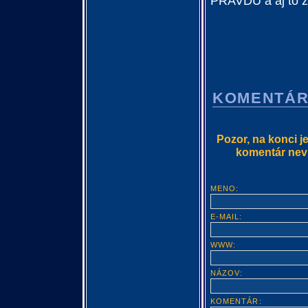
PRAVDU a aj to za
KOMENTÁ
Pozor, na konci j
komentár nevlo
MENO:
E-MAIL:
WWW:
NÁZOV:
KOMENTÁR: