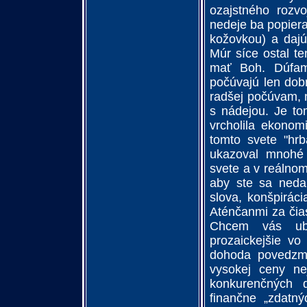
ozajstného rozvo
nedeje ba popiera
kožovkou) a dajú
Múr síce ostal t
mať Boh. Dúfam p
počúvajú len dobré
radšej počúvam, n
s nádejou. Je to
vrcholila ekonom
tomto svete "hr
ukazoval mnohé 
svete a v reálnom
aby ste sa nedal
slova, konšpirác
Aténčanmi za čia
Chcem vás ube
prozaickejšie vo
dohoda povedzme
vysokej ceny ne
konkurenčných 
finančne „zdatný