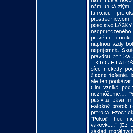
nám musia hovori
nám uniká zlým 
funkciou pror
prostredníctvom
posolstvo LÁSKY 
nadprirodzenéh
pravému proroko
náplňou vždy bol
nepríjemná. Skut
pravdou ponúka aj
...KTO JE FALOŠ
síce niekedy pou
žiadne riešenie. I
ale len poukázať 
Čim vzniká pocit
nezmôžeme.... Pas
pasivita dáva m
Falošný prorok ti
proroka Ezechiela
"Pokoj!", hoci n
vakovkou.“ (Ez 
základ morálnych