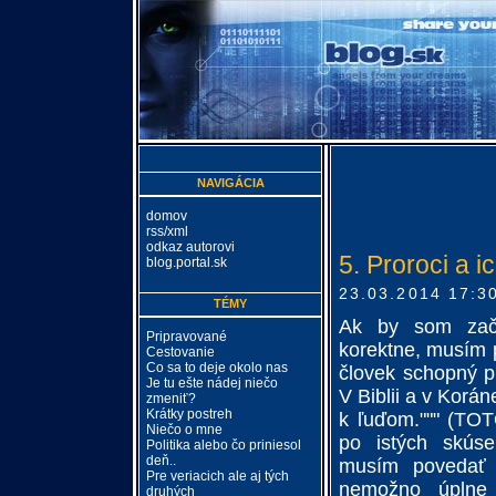
NAVIGÁCIA
domov
rss/xml
odkaz autorovi
5. Proroci a ic
blog.portal.sk
23.03.2014 17:3
TÉMY
Ak by som za
Pripravované
korektne, musím p
Cestovanie
Co sa to deje okolo nas
človek schopný 
Je tu ešte nádej niečo
V Biblii a v Korá
zmeniť?
Krátky postreh
k ľuďom.""" (T
Niečo o mne
po istých skúse
Politika alebo čo priniesol
deň..
musím povedať ž
Pre veriacich ale aj tých
nemožno úplne s
druhých