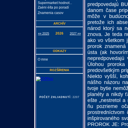
Supermarket hodnot...
predpovedajú BUD
Zaèni èíta po poradí
danom čase prip
Znamenia casov
môže v budúcnos
pretože ich abs
ARCHÍV
národ ktorý sa n
znova. Je teda n
2026
«« 2025
2027 »»
ako vo všetkom je
prorok znamená 
ODKAZY
ústa (ak hovorí
nepredpovedajú 
O mne
Úlohou proroka 
predovšetkým prip
ROZŠÍRENIA
Niekto vyšší, koh
nášho názoru na 
tvoje bytie nemôž
planéty a nikdy ť
POČET ZHLIADNUTÍ:
2207
ešte „nestretol a
ňu pozrieme oča
prostredníctvom č
inšpirovaného sv
PROROK JE: Pror