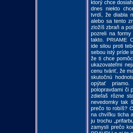
ktorý chce dosi
dnes niekto chce
tvrdí, že diabla 
alebo sa tento z
zložíš zbraň a po
pozreli na formy
takto. PRIAME 
ide silou proti te
sebou istý príde
že ti chce pomôc
ukazovateľmi nej
cenu tváriť, že m
skutočnú hodnot
opýtať priamo.
polopravdami či 
zdieľaš rôzne sta
nevedomky tak ší
prečo to robíš? C
na chvíľku ticha 
ju trochu „prifa
zamysli prečo ko