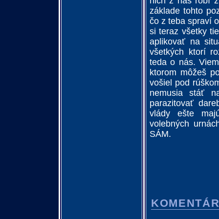
nich z nás robí 
základe tohto poz
čo z teba spraví 
si teraz všetky t
aplikovať na sit
všetkých ktorí r
teda o nás. Viem
ktorom môžeš po
vošiel pod rúško
nemusia stáť na
parazitovať dar
vlády ešte majú
volebných urnách
SÁM.
KOMENTÁ