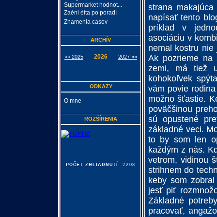
Supermarket hodnot...
strana makajúca 
Zaèni èíta po poradí
napísať tento bl
Znamenia casov
príklad v jedn
asociáciu v kombi
ARCHÍV
nemal kostru nie 
Ak pozrieme na s
2026
«« 2025
2027 »»
zemi, má tiež u
kohokoľvek spýta
ODKAZY
vám povie rodina
možno šťastie. Ke
O mne
poväčšinou preho
sú opustené pre
ROZŠÍRENIA
základné veci. Mo
to by som len opi
každým z nás. Kde
vetrom, vidinou š
POČET ZHLIADNUTÍ:
2208
strihnem do tech
keby som zobral 
jesť piť rozmnožo
Základné potreby
pracovať, angažo