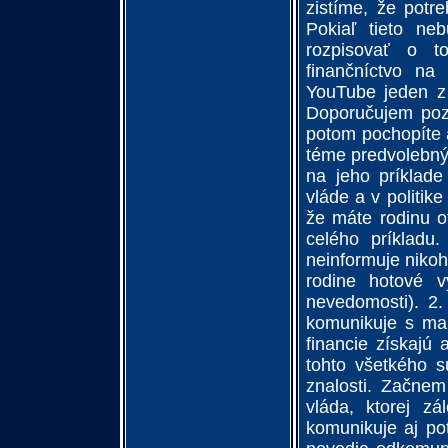
zistíme, že potr
Pokiaľ tieto ne
rozpisovať o t
finančníctvo na
YouTube jeden z 
Doporučujem poz
potom pochopíte a
téme predvolebnýc
na jeho príklade
vláde a v politik
že máte rodinu o
celého príkladu.
neinformuje niko
rodine hotové v
nevedomosti). 2
komunikuje s ma
financie získajú 
tohto všetkého s
znalosti. Začnem
vláda, ktorej z
komunikuje aj pot