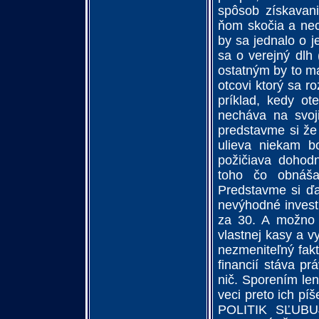
spôsob získavani
ňom skočia a nec
by sa jednalo o j
sa o verejný dlh
ostatným by to m
otcovi ktorý sa r
príklad, kedy ot
necháva na svoji
predstavme si že 
ulieva niekam b
požičiava dohod
toho čo obnáša
Predstavme si ďa
nevýhodné invest
za 30. A možno p
vlastnej kasy a v
nezmeniteľný fak
financií stáva p
nič. Sporením le
veci preto ich 
POLITIK SĽUB