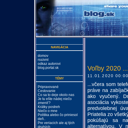
NAVIGÁCIA
domov
rss/xml
odkaz autorovi
Voľby 2020 ...
blog.portal.sk
11.01.2020 00:0
TÉMY
...včera som tele
Pripravované
práve na zabíjač
Cestovanie
Co sa to deje okolo nas
ako vyučený. Dn
Je tu ešte nádej niečo
asociácia vykost
zmeniť?
Krátky postreh
predvolebnej úva
Niečo o mne
Priatelia zo všet
Politika alebo čo priniesol
deň..
pokúšajú sa na
Pre veriacich ale aj tých
alternatívou. V 
druhých