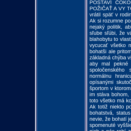
POSTAVÍ ČOKO
POŽIČAŤ A VY TO
vrátil späť v rod
Ak si rozumne pož
nejaký politik, 
sľube sľúbi, že 
blahobytu to vlas
vycucať všetko n
bohatši ale prit
základná chýba vš
aby mal pekné v
spoločenského 
normálnu hranic
opísanými skuto
športom v ktorom 
im stáva bohom, k
toto všetko má ko
Ak totiž niekto 
bohatstvá, statu
nevie, že bohatí j
spomenuté vyššie