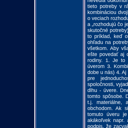
nevedia odkomuni
tieto potreby v r
kombináciou dvojk
o veciach rozhodu
a „rozhodujú čo j
skutočné potreby
to príklad, keď 
ohľadu na potreb
všetkom. Aby vša
ešte povedať aj o
rodiny. 1. Je to
úverom 3. Kombin
dobe u nás) 4. A
pre jednoducho
spoločnosti, vyja
dlhu - úvere. Dn
tomto spôsobe. D
t.j. materiálne,
obchodom. Ak si
tomuto úveru je
akákoľvek napr. 
podpis, že zacva